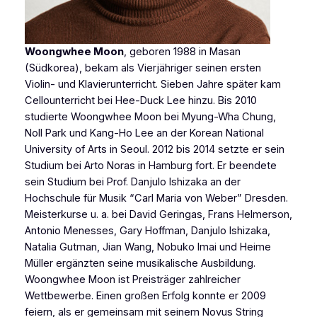
Woongwhee Moon
, geboren 1988 in Masan
(Südkorea), bekam als Vierjähriger seinen ersten
Violin- und Klavierunterricht. Sieben Jahre später kam
Cellounterricht bei Hee-Duck Lee hinzu. Bis 2010
studierte Woongwhee Moon bei Myung-Wha Chung,
Noll Park und Kang-Ho Lee an der Korean National
University of Arts in Seoul. 2012 bis 2014 setzte er sein
Studium bei Arto Noras in Hamburg fort. Er beendete
sein Studium bei Prof. Danjulo Ishizaka an der
Hochschule für Musik “Carl Maria von Weber” Dresden.
Meisterkurse u. a. bei David Geringas, Frans Helmerson,
Antonio Menesses, Gary Hoffman, Danjulo Ishizaka,
Natalia Gutman, Jian Wang, Nobuko Imai und Heime
Müller ergänzten seine musikalische Ausbildung.
Woongwhee Moon ist Preisträger zahlreicher
Wettbewerbe. Einen großen Erfolg konnte er 2009
feiern, als er gemeinsam mit seinem Novus String