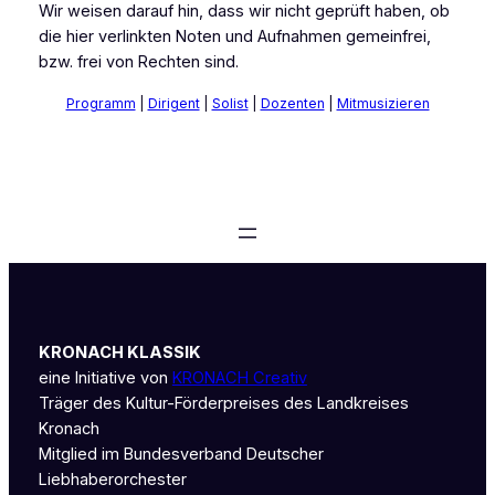
Wir weisen darauf hin, dass wir nicht geprüft haben, ob
die hier verlinkten Noten und Aufnahmen gemeinfrei,
bzw. frei von Rechten sind.
Programm
|
Dirigent
|
Solist
|
Dozenten
|
Mitmusizieren
KRONACH KLASSIK
eine Initiative von
KRONACH Creativ
Träger des Kultur-Förderpreises des Landkreises
Kronach
Mitglied im Bundesverband Deutscher
Liebhaberorchester