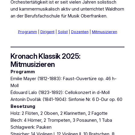
Orchestertätigkeit ist er seit vielen Jahren solistisch
und kammermusikalisch aktiv und unterrichtet Waldhorn
an der Berufsfachschule für Musik Oberfranken.
Programm
|
Dirigent
|
Solist
|
Dozenten
|
Mitmusizieren
Kronach Klassik 2025:
Mitmusizieren
Programm
Emilie Mayer (1812-1883): Faust-Ouvertüre op. 46 h-
Moll
Édouard Lalo (1823-1892): Cellokonzert in d-Moll
Antonín Dvořák (1841-1904): Sinfonie Nr. 6 D-Dur op. 60
Besetzung
Holz: 2 Flöten, 2 Oboen, 2 Klarinetten, 2 Fagotte
Blech: 4 Hörner, 2 Trompeten, 3 Posaunen, 1 Tuba
Schlagwerk: Pauken
Streicher: 14 Violinen I, 12 Violinen II, 10 Bratschen, 8