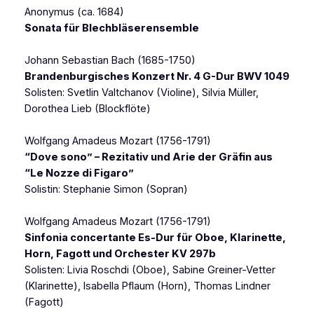
Anonymus (ca. 1684)
Sonata für Blechbläserensemble
Johann Sebastian Bach (1685-1750)
Brandenburgisches Konzert Nr. 4 G-Dur BWV 1049
Solisten: Svetlin Valtchanov
(Violine)
, Silvia Müller,
Dorothea Lieb
(Blockflöte)
Wolfgang Amadeus Mozart (1756-1791)
“Dove sono” – Rezitativ und Arie der Gräfin aus
“Le Nozze di Figaro”
Solistin: Stephanie Simon
(Sopran)
Wolfgang Amadeus Mozart (1756-1791)
Sinfonia concertante Es-Dur für Oboe, Klarinette,
Horn, Fagott und Orchester KV 297b
Solisten: Livia Roschdi
(Oboe)
, Sabine Greiner-Vetter
(Klarinette)
, Isabella Pflaum
(Horn)
, Thomas Lindner
(Fagott)