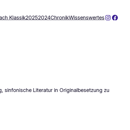
Instagr
Face
ach Klassik
2025
2024
Chronik
Wissenswertes
, sinfonische Literatur in Originalbesetzung zu