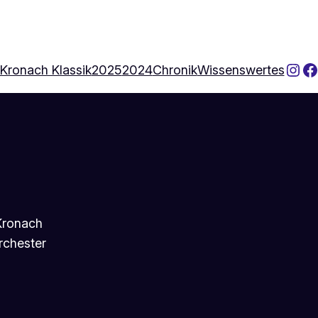
Ins
F
Kronach Klassik
2025
2024
Chronik
Wissenswertes
 Kronach
rchester